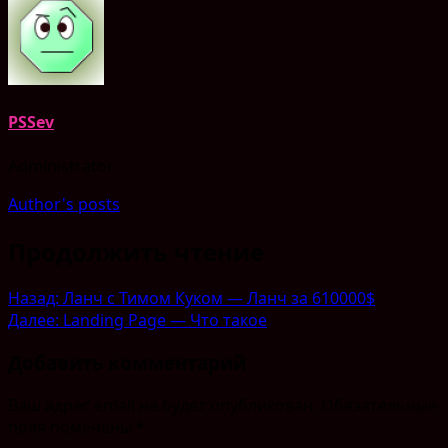
PSSev
Administrator
Author's posts
Продолжить чтение
Назад:
Ланч с Тимом Куком — Ланч за 610000$
Далее:
Landing Page — Что такое
Добавить комментарий
Ваш адрес email не будет опубликован.
Обязательные
поля помечены
*