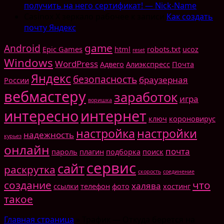
получить на него сертификат! — Nick-Name
Casinox X зеркало рабочее
к записи
Как создать
почту Яндекс
game
Android
Epic Games
html
robots.txt
ucoz
reset
Windows
WordPress
Адвего
Алиэкспресс
Почта
Яндекс
безопасность
браузерная
России
вебмастеру
заработок
игра
воришка
интересно
интернет
ключ
короновирус
настройка
настройки
надежность
курьез
онлайн
почта
пароль
плагин
подборка
поиск
сервис
сайт
раскрутка
скорость
соединение
создание
что
халява
ссылки
телефон
фото
хостинг
такое
Главная страница
»
Трафик — Откуда берется на