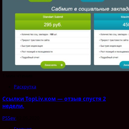
1 мин чтения
Раскрутка
Ссылки TopLiv.ком — отзыв спустя 2
недели.
PSSev
12.05.2020
Главная