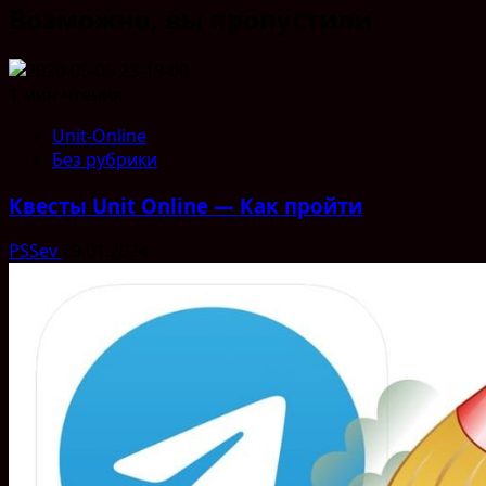
Возможно, вы пропустили
1 мин чтения
Unit-Online
Без рубрики
Квесты Unit Online — Как пройти
PSSev
29.01.2024