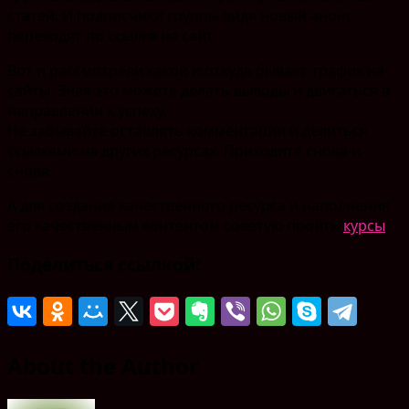
статей. И подписчики группы видя новый анонс
переходят по ссылке на сайт.
Вот и рассмотрели какой и откуда бывает трафик на
сайты. Зная это можете делать выводы и двигаться в
направлении к успеху.
Не забывайте оставлять комментарии и делиться
ссылками на других ресурсах. Приходите снова и
снова.
А для создания качественного ресурса и наполнения
его качественным контентом советую пройти
курсы
Поделиться ссылкой:
About the Author