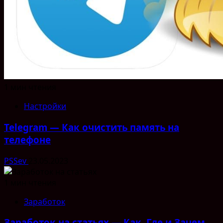
1 мин чтения
Настройки
Telegram — Как очистить память на
телефоне
PSSev
23.05.2023
1 мин чтения
Заработок
Заработок на статьях — Как, Где и Зачем