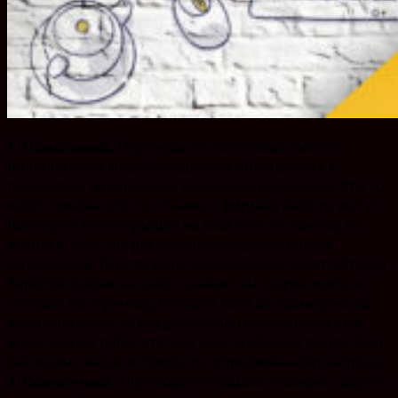
1. Поисковый.
Переходы из поисковых систем.
Большинство людей ежедневно обращаются к
поисковым механизмам со своими запросами. Кто то
ищет товары, кто то отзывы о фирмах, работу, вот и
Вы скорее всего пришли на мой блог по какому то
запросу. Этот трафик наверное один из самых
интересных. То есть если пользователь ищет «Откуда
берется трафик на сайт», значит он скорее всего и
попадет на страницу, которая хотя бы примерно об
этом расскажет. И каждый вебмастер старается по
мере знания работать над тем, чтобы его ресурс был
как можно выше в поиске по определенному запросу.
2. Ссылочный.
Переходы по Вашим ссылкам с других