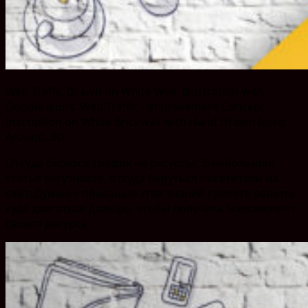
Web Traffic Drawn on White Wall. Illustration with
Doodle Icons. Web Traffic - Improvement Concept.
Inscription on White Brickwall with Hand Drawn Icons
Around. 3D.
Откуда берется трафик на ресурсы? В небольшой
статье Вы узнаете, откуда беруться посетители на
сайт. Думаю с помощью этих знаний сумеете решить,
куда двигаться дальше, чтобы получить максимум от
своего ресурса.