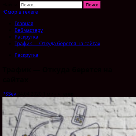
Найти:
Юмор в телеге
Главная
Вебмастеру
Раскрутка
Трафик — Откуда берется на сайтах
Раскрутка
Трафик — Откуда берется на
сайтах
PSSev
24.04.2020
1 мин чтения