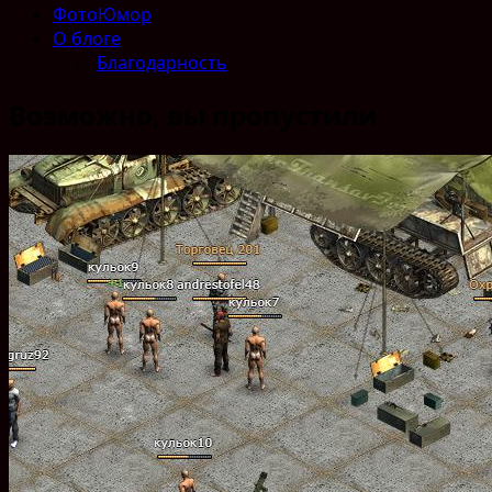
ФотоЮмор
О блоге
Благодарность
Возможно, вы пропустили