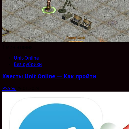
1 мин чтения
Unit-Online
Без рубрики
Квесты Unit Online — Как пройти
PSSev
29.01.2024