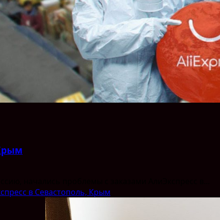
 Крым
оссию, начались проблемы с заказами АлиЭкспресс в...
кспресс в Севастополь, Крым