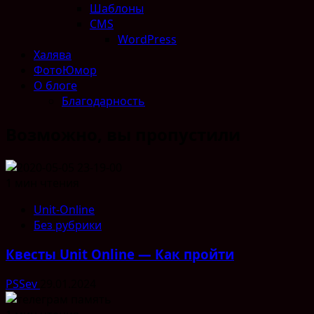
Шаблоны
CMS
WordPress
Халява
ФотоЮмор
О блоге
Благодарность
Возможно, вы пропустили
1 мин чтения
Unit-Online
Без рубрики
Квесты Unit Online — Как пройти
PSSev
29.01.2024