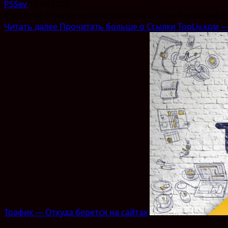
PSSev
12.05.2020
Мой пока отрицательный отзыв на ссылки Topliv.ком. Н
Читать далее
Прочитать больше о Ссылки TopLiv.ком — 
Трафик — Откуда берется на сайтах