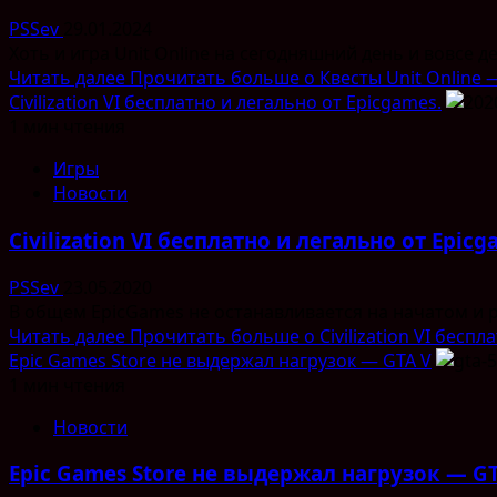
PSSev
29.01.2024
Хоть и игра Unit Online на сегодняшний день и вовсе де
Читать далее
Прочитать больше о Квесты Unit Online 
Civilization VI бесплатно и легально от Epicgames.
1 мин чтения
Игры
Новости
Civilization VI бесплатно и легально от Epicg
PSSev
23.05.2020
В общем EpicGames не останавливается на начатом и реш
Читать далее
Прочитать больше о Civilization VI беспл
Epic Games Store не выдержал нагрузок — GTA V
1 мин чтения
Новости
Epic Games Store не выдержал нагрузок — G