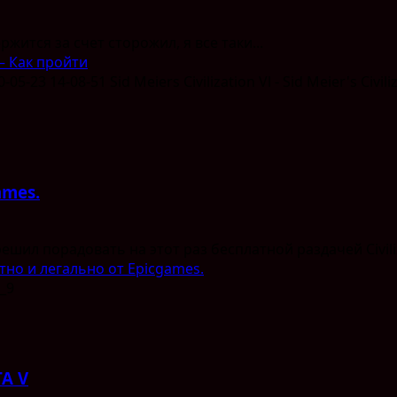
ржится за счет сторожил, я все таки...
— Как пройти
ames.
ил порадовать на этот раз бесплатной раздачей Civilizat
атно и легально от Epicgames.
TA V