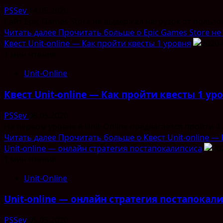
PSSev
14.05.2020
Сайт Epic Games Store не выдержал нагрузок от пользов
Читать далее
Прочитать больше о Epic Games Store не
Квест Unit-online — Как пройти квесты 1 уровня
1 мин чтения
Unit-Online
Квест Unit-online — Как пройти квесты 1 ур
PSSev
08.05.2020
На первом уровне в Unit-Online предлагается пройти 4
Читать далее
Прочитать больше о Квест Unit-online — 
Unit-online — онлайн стратегия постапокалипсиса
1 мин чтения
Unit-Online
Unit-online — онлайн стратегия постапокал
PSSev
05.05.2020