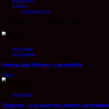
ФотоЮмор
О блоге
Благодарность
Возможно, вы пропустили
1 мин чтения
Unit-Online
Без рубрики
Квесты Unit Online — Как пройти
PSSev
29.01.2024
1 мин чтения
Настройки
Telegram — Как очистить память на телефо