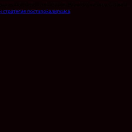
узерной игрой Unit-Online. Ранее я уже играл в нее и...
н стратегия постапокалипсиса