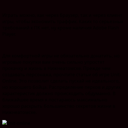
Играть можно, как через браузер, так и через клиент
игры, чтобы экономить траффик. Каких то серьезных
требований к ПК нет, ну кроме наличия Adobe Flash
Player.
Для комфортной игры не обязательно донатить, но
игровые покупки вам очень сильно упростят
прокачку и жизнь в Нижнеатомске. Прежде чем
создавать персонажа, прочтите статьи об игре Unit-
Online. Это позволит сделать пускай не идеального,
но хорошего бойца. Распределение перков и других
характеристик должно происходить обдуманно. В
ближайшее время я постараюсь максимально
хорошо раскрыть большинство секретов жизни в
Нижнеатомске.