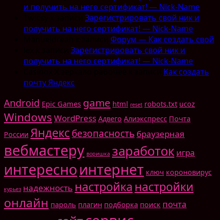
и получить на него сертификат! — Nick-Name
Twicsy
к записи
Зарегистрировать свой ник и
получить на него сертификат! — Nick-Name
Manueldreah
к записи
Форум — Как создать свой
lex
к записи
Зарегистрировать свой ник и
получить на него сертификат! — Nick-Name
Casinox X зеркало рабочее
к записи
Как создать
почту Яндекс
game
Android
Epic Games
html
robots.txt
ucoz
reset
Windows
WordPress
Адвего
Алиэкспресс
Почта
Яндекс
безопасность
браузерная
России
вебмастеру
заработок
игра
воришка
интересно
интернет
ключ
короновирус
настройка
настройки
надежность
курьез
онлайн
почта
пароль
плагин
подборка
поиск