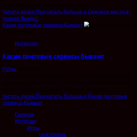
посмеется. Но а я рад, как младенец, что...
Читать далее
Прочитать больше о Седьмое место в
поиске Яндекс!
Какие почтовые сервисы бывают
1 мин чтения
Интернет
Какие почтовые сервисы бывают
PSSev
24.03.2015
Каждый новый пользователь сети интернет однажды
начинает долго ломать голову придумывая название
своего будущего и-мейл. Впервые создавая...
Читать далее
Прочитать больше о Какие почтовые
сервисы бывают
Главная
Windows
Игры
Unit-Online