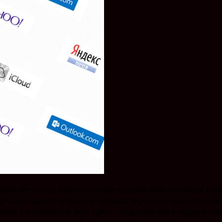
чинает долго ломать голову придумывая название сво
оэтому к качеству самого сервиса значение мало кто п
ена, но внимание заострять следовало бы в первую оче