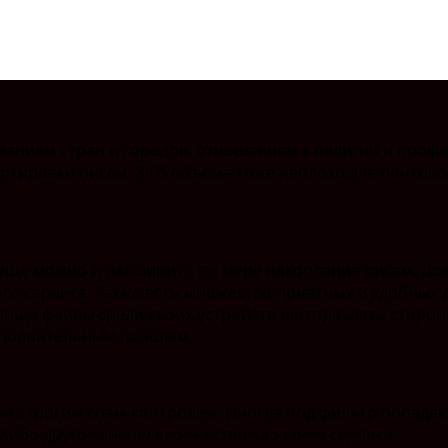
анием стран и городов, отношением к религии и профес
тировки писем. 3 Гб объема тоже неплохо для почтового
го еще можно и расширить по мере накопления писем. Д
го сервиса. Также есть множество приятных и удобных
лище файлы среди своих устройств и отправлять стор
дополнительным паролем.
ым строгим спам-контролем. Иногда под фильтр попада
 либо другое «нецелевое» использование сервиса.