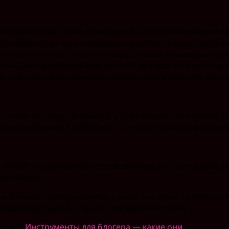
чтовый сервис. Мне он нравится и по безопасности и п
против спама есть множество дополнительных удобных 
фона и получить почтовый ящик со своим номером телеф
т письмо на @yandex или @ya, оно все равно придет одн
они становятся активными ссылками и при нажатии на них
достаточно, если не заниматься активной перепиской. 
я русскоязычная клавиатура, что некоторым пользовате
. Сервис поддерживает использование русского языка, 
ъем ящика.
. Я описал наверное лишь самых значимых надеясь нико
 надежный пароль. Но это уже другая история…
итайте
Инструменты для блогера — какие они
!