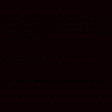
о вместимости, по функционалу и удобству. Смотрите
«фишек». Это и сбор почты с других ящиков разных
она типа 9991234567@ya.ru 79991234567@ya.ru. Также
ому адресату. Также для переноса и отправки файлов
 откроется Яндекс карта.
Далее в процессе использования объем можно
лям не маловажно.
но порой перевод названий инструментов заставляет
го не упустить. Удачи в выборе почтового сервиса. И