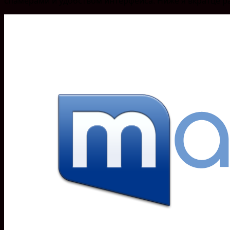
спамерами и удобством интерфейса. Ниже я вкратце ра