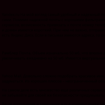
Yandex.ru На мой взгляд самый удобный и надежный по
сами. Помимо надежной почты с хорошими фильтрами 
сервисов, возможность привязать к почте номер теле
и домен имеется короткий. При чем не важно, отправя
есть Яндекс Диск. Если в письмах имеются адреса, то 
Рамблер Почта. Объем изначально 50 мб, что вполне 
увеличивать ежедневно на 50 мб. Имеется виртуальна
Yahoo Mail. Довольно сложно подобрать красивое имя
задуматься. Из хороших плюсов – неограниченный об
На самом деле есть множество еще различных сервисов
не забывайте для своей же безопасности придумывать
Ваши дополнения и замечания жду в комментариях! Ч