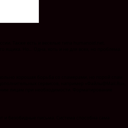
сии. Также есть и веселые типа humanoid.net.
 ящика. Но… Одна, хоть и не для всех, но проблема.
овольно хорошая борьба со спамерами, но порой спам
 дополнительных сервисов, например «Файлы@Mail.Ru»,
онним лицам при необходимости. Форматирование
ют и безобидные письма. Система способна сама