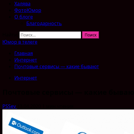
Халява
ФотоЮмор
О блоге
Благодарность
Найти:
Юмор в телеге
Главная
Интернет
Почтовые сервисы — какие бывают
Интернет
Почтовые сервисы — какие бываю
PSSev
13.04.2020
1 мин чтения