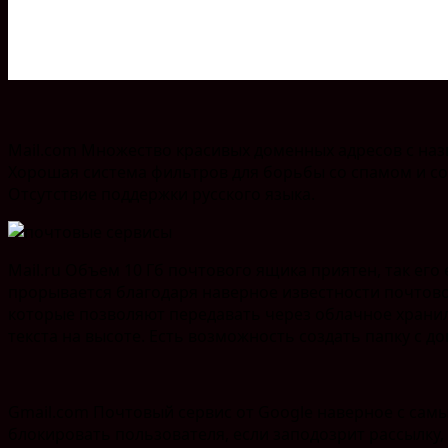
Mail.com Множество красивых доменных адресов с назв
Хорошая система фильтров для борьбы со спамом и сор
Отсутствие поддержки русского языка.
Mail.ru Объем 10 Гб почтового ящика приятен, так е
прорывается благодаря наверное известности почтово
которые позволяют передавать через облачное храни
текста на высоте. Есть возможность создать папку с 
Gmail.com Почтовый сервис от Google наверное с сам
блокировать пользователя, если заподозрит рассылку,