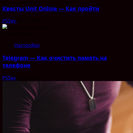
Квесты Unit Online — Как пройти
PSSev
29.01.2024
1 мин чтения
Настройки
Telegram — Как очистить память на
телефоне
PSSev
23.05.2023