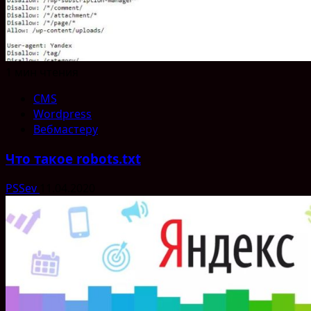
1 мин чтения
CMS
Wordpress
Вебмастеру
Что такое robots.txt
PSSev
11.04.2020