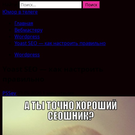
Найти:
Юмор в телеге
Главная
Вебмастеру
Wordpress
Yoast SEO — как настроить правильно
Wordpress
Yoast SEO — как настроить
правильно
PSSev
23.05.2020
1 мин чтения