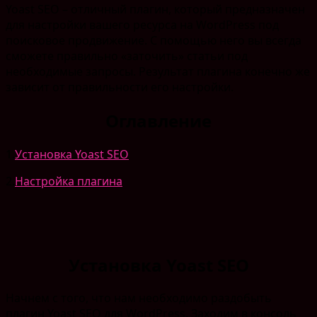
Yoast SEO – отличный плагин, который предназначен
для настройки вашего ресурса на WordPress под
поисковое продвижение. С помощью него вы всегда
сможете правильно «заточить» статьи под
необходимые запросы. Результат плагина конечно же
зависит от правильности его настройки.
Оглавление
1.
Установка Yoast SEO
2.
Настройка плагина
Установка Yoast SEO
Начнем с того, что нам необходимо раздобыть
плагин Yoast SEO для WordPress. Заходим в консоль