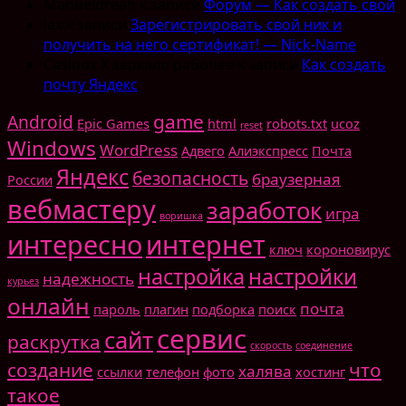
Manueldreah
к записи
Форум — Как создать свой
lex
к записи
Зарегистрировать свой ник и
получить на него сертификат! — Nick-Name
Casinox X зеркало рабочее
к записи
Как создать
почту Яндекс
game
Android
Epic Games
html
robots.txt
ucoz
reset
Windows
WordPress
Адвего
Алиэкспресс
Почта
Яндекс
безопасность
браузерная
России
вебмастеру
заработок
игра
воришка
интересно
интернет
ключ
короновирус
настройка
настройки
надежность
курьез
онлайн
почта
пароль
плагин
подборка
поиск
сервис
сайт
раскрутка
скорость
соединение
создание
что
халява
ссылки
телефон
фото
хостинг
такое