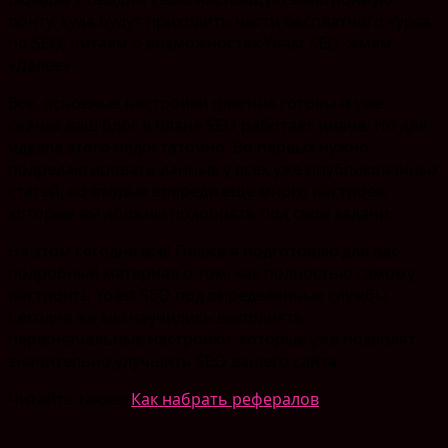
почту, куда будут приходить части бесплатного курса
по SEO, читаем о возможностях Yoast SEO, жмем
«Далее».
Все, основные настройки плагина готовы и уже
сейчас ваш блог в плане SEO работает иначе. Но для
идеала этого недостаточно. Во первых нужно
подредактировать данные у всех уже опубликованных
статей, во вторых впереди еще много настроек,
которые вы должны подобрать под свои задачи.
На этом сегодня все! Позже я подготовлю для вас
подробный материал о том, как полностью самому
настроить Yoast SEO под определенные службы.
Сегодня же мы научились выполнять
первоначальные настройки, которые уже позволят
значительно улучшить SEO вашего сайта.
Читайте также:
Как набрать рефералов