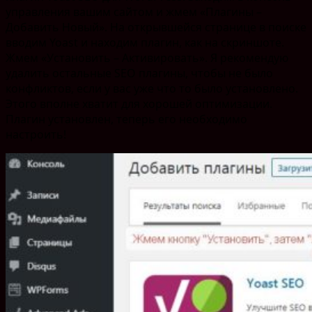
управления вашим сайтом и жмем «Плагины –
Добавить Новый». На открывшейся странице в поиске
вводим Yoast и находим плагин, как на скриншоте.
Жмем «Установить – Активировать». Я рекомендую
удалить остальные SEO плагины, чтобы не было
конфликтов, если у вас уже что то было установлено.
Этого вполне хватит для хорошей оптимизации.
Плагин установлен, теперь его необходимо
настроить!