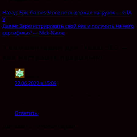
Назад:
Epic Games Store не выдержал нагрузок — GTA
V
Далее:
Зарегистрировать свой ник и получить на него
сертификат! — Nick-Name
1 комментарий для “
Yoast SEO —
как настроить правильно
”
Морж
:
22.06.2020 в 15:09
А где настройка плагина? О чем эта статья? ….
Ппц
Ответить
Добавить комментарий