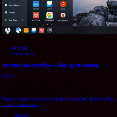
1 мин чтения
Android
Прошивки
Android на ноутбук — Как установить
PSSev
20.04.2020
Всем привет! В общем возникла у меня
необходимость установить Android на ноутбук.
Ноутбук старый eMaсhines D440. Ноутбук...
Читать далее
Прочитать больше о Android на ноутбук
— Как установить
Главная