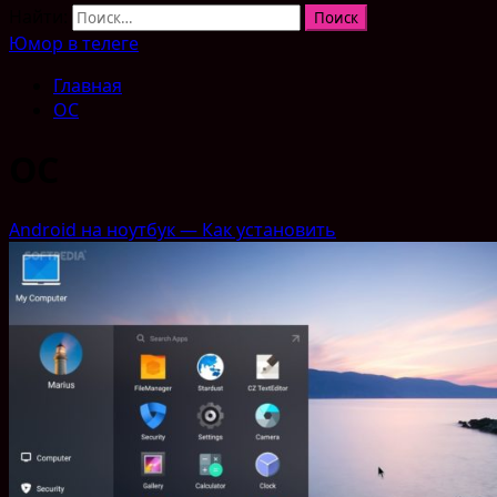
Найти:
Юмор в телеге
Главная
ОС
ОС
Android на ноутбук — Как установить