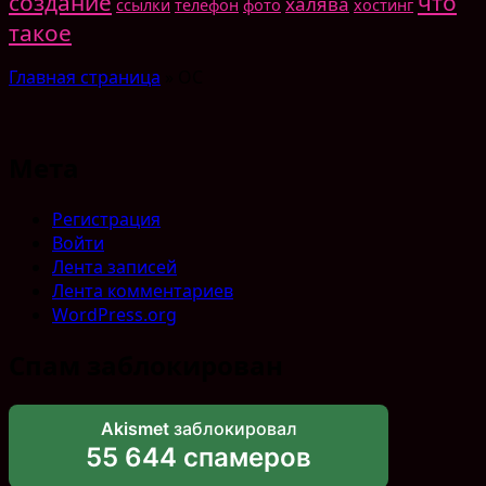
создание
что
халява
ссылки
телефон
фото
хостинг
такое
Главная страница
»
ОС
Мета
Регистрация
Войти
Лента записей
Лента комментариев
WordPress.org
Спам заблокирован
Akismet
заблокировал
55 644 спамеров