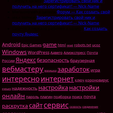
Twicsy
к записи
Зарегистрировать свой ник и
получить на него сертификат! — Nick-Name
Manueldreah
к записи
Форум — Как создать свой
lex
к записи
Зарегистрировать свой ник и
получить на него сертификат! — Nick-Name
Casinox X зеркало рабочее
к записи
Как создать
почту Яндекс
game
Android
Epic Games
html
robots.txt
ucoz
reset
Windows
WordPress
Адвего
Алиэкспресс
Почта
Яндекс
безопасность
браузерная
России
вебмастеру
заработок
игра
воришка
интересно
интернет
ключ
короновирус
настройка
настройки
надежность
курьез
онлайн
почта
пароль
плагин
подборка
поиск
сервис
сайт
раскрутка
скорость
соединение