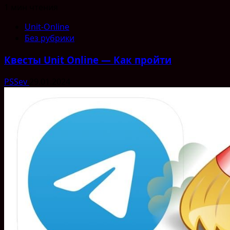
1 мин чтения
Unit-Online
Без рубрики
Квесты Unit Online — Как пройти
PSSev
29.01.2024