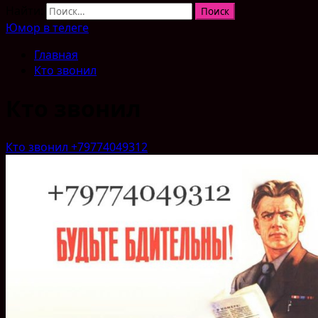
Найти:
Юмор в телеге
Главная
Кто звонил
Кто звонил
Кто звонил +79774049312