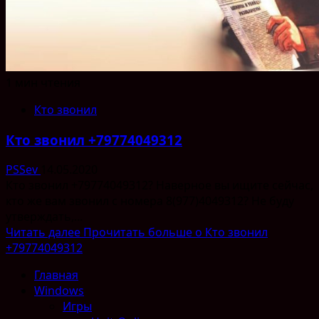
1 мин чтения
Кто звонил
Кто звонил +79774049312
PSSev
14.05.2020
Кто звонил +79774049312? Наверное вы ищите сейчас,
кто же вам звонил с номера 8(977)4049312? Не буду
утверждать,...
Читать далее
Прочитать больше о Кто звонил
+79774049312
Главная
Windows
Игры