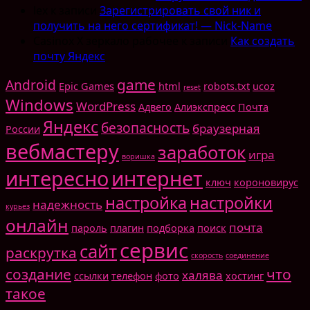
lex
к записи
Зарегистрировать свой ник и
получить на него сертификат! — Nick-Name
Casinox X зеркало рабочее
к записи
Как создать
почту Яндекс
game
Android
Epic Games
html
robots.txt
ucoz
reset
Windows
WordPress
Адвего
Алиэкспресс
Почта
Яндекс
безопасность
браузерная
России
вебмастеру
заработок
игра
воришка
интересно
интернет
ключ
короновирус
настройка
настройки
надежность
курьез
онлайн
почта
пароль
плагин
подборка
поиск
сервис
сайт
раскрутка
скорость
соединение
создание
что
халява
ссылки
телефон
фото
хостинг
такое