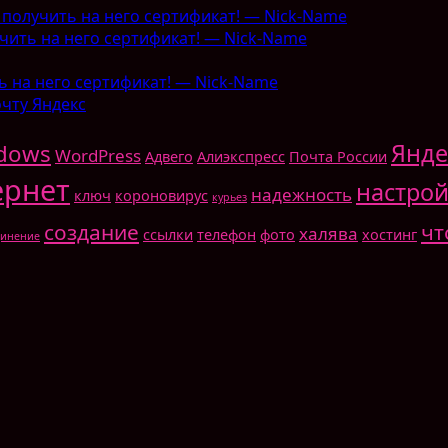
 получить на него сертификат! — Nick-Name
чить на него сертификат! — Nick-Name
ь на него сертификат! — Nick-Name
очту Яндекс
Янде
dows
WordPress
Адвего
Алиэкспресс
Почта России
ернет
настрой
надежность
ключ
короновирус
курьез
создание
чт
халява
ссылки
телефон
фото
хостинг
динение