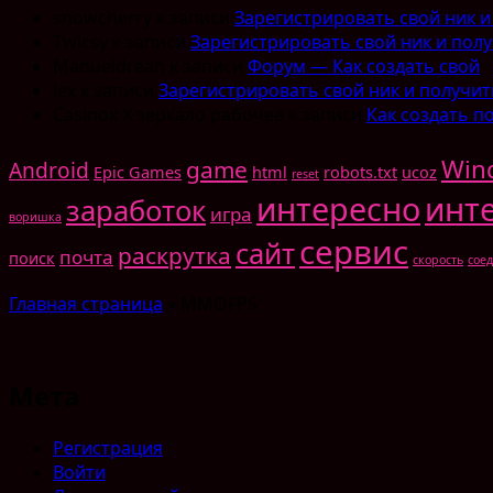
snowcherry
к записи
Зарегистрировать свой ник и
Twicsy
к записи
Зарегистрировать свой ник и полу
Manueldreah
к записи
Форум — Как создать свой
lex
к записи
Зарегистрировать свой ник и получит
Casinox X зеркало рабочее
к записи
Как создать п
Win
game
Android
Epic Games
html
robots.txt
ucoz
reset
интересно
инт
заработок
игра
воришка
сервис
сайт
раскрутка
почта
поиск
скорость
сое
Главная страница
»
MMOFPS
Мета
Регистрация
Войти