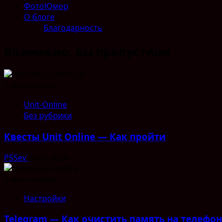
ФотоЮмор
О блоге
Благодарность
Возможно, вы пропустили
1 мин чтения
Unit-Online
Без рубрики
Квесты Unit Online — Как пройти
PSSev
29.01.2024
1 мин чтения
Настройки
Telegram — Как очистить память на телефо